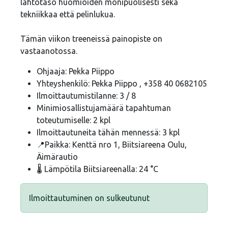
lähtötaso huomioiden monipuolisesti sekä
tekniikkaa että pelinlukua.
Tämän viikon treeneissä painopiste on
vastaanotossa.
Ohjaaja: Pekka Piippo
Yhteyshenkilö: Pekka Piippo , +358 40 0682105
Ilmoittautumistilanne: 3 / 8
Minimiosallistujamäärä tapahtuman
toteutumiselle: 2 kpl
Ilmoittautuneita tähän mennessä: 3 kpl
📍Paikka: Kenttä nro 1, Biitsiareena Oulu,
Äimärautio
🌡️ Lämpötila Biitsiareenalla: 24 °C
Ilmoittautuminen on sulkeutunut