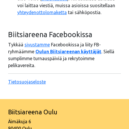
voi laittaa viestiä, muissa asioissa suositellaan
yhteydenottolomaketta
tai sähköpostia.
Biitsiareena Facebookissa
Tykkää
sivustamme
Facebookissa ja liity FB-
ryhmäämme
Oulun Biitsiareenan käyttäjät
. Siellä
sumplimme turnauspäiviä ja rekrytoimme
pelikavereita.
Tietosuojaseloste
Biitsiareena Oulu
Äimäkuja 6
90400 Oulu