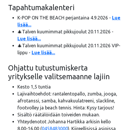
Tapahtumakalenteri
K-POP ON THE BEACH perjantaina 4.9.2026 -
Lue
lisää...
🎄Talven kuumimmat pikkujoulut 20.11.2026 -
Lue lisää...
🎄Talven kuumimmat pikkujoulut 20.11.2026 VIP-
lippu -
Lue lisää...
Ohjattu tutustumiskerta
yritykselle valitsemaanne lajiin
Kesto 1,5 tuntia
Lajivaihtoehdot: rantalentopallo, zumba, jooga,
afrotanssi, samba, kahvakuulatreeni, slackline,
footvolley ja beach tennis. Hinta: Kysy tarjous!
Sisältö räätälöidään toiveiden mukaan.
Yhteydenotot Johanna Hartikka arkisin kello
8.00-16.00 (
0458483000
). Kiireellisissä asioissa