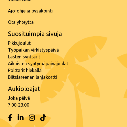
Ajo-ohje ja pysäköinti
Ota yhteyttä
Suosituimpia sivuja
Pikkujoulut
Työpaikan virkistyspäivä
Lasten synttärit
Aikuisten syntymäpäiväjuhlat
Polttarit hiekalla
Biitsiareenan lahjakortti
Aukioloajat
Joka päivä
7.00-23.00