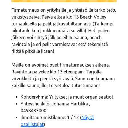
Firmaturnaus on yrityksille ja yhteisöille tarkoitettu
virkistyspäivä. Päivä alkaa klo 13 Beach Volley
turnauksella ja pelit jatkuvat iltaan asti (Tarkempi
aikataulu kun joukkuemäärä selvillä). Heti pelien
jälkeen voi siirtyä jälkipeleihin. Sauna, beach
ravintola ja eri pelit varmistavat että tekemistä
riittää pitkälle iltaan!
Meillä on avoimet ovet firmaturnauksen aikana.
Ravintola palvelee klo 13 eteenpäin. Tarjolla
virvokkeita ja pientä syötävää. Sauna on kuumana
kaikille saunojille. Tervetuloa tutustumaan!
Kohderyhmä: Yritykset ja muut organisaatiot
Yhteyshenkilö: Johanna Hartikka ,
0458483000
Ilmoittautumistilanne: 1 / 12 (
Näytä
osallistujat
)