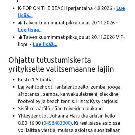
K-POP ON THE BEACH perjantaina 4.9.2026 -
Lue
lisää...
🎄Talven kuumimmat pikkujoulut 20.11.2026 -
Lue lisää...
🎄Talven kuumimmat pikkujoulut 20.11.2026 VIP-
lippu -
Lue lisää...
Ohjattu tutustumiskerta
yritykselle valitsemaanne lajiin
Kesto 1,5 tuntia
Lajivaihtoehdot: rantalentopallo, zumba, jooga,
afrotanssi, samba, kahvakuulatreeni, slackline,
footvolley ja beach tennis. Hinta: Kysy tarjous!
Sisältö räätälöidään toiveiden mukaan.
Yhteydenotot Johanna Hartikka arkisin kello
8.00-16.00 (
0458483000
). Kiireellisissä asioissa
voi laittaa viestiä, muissa asioissa suositellaan