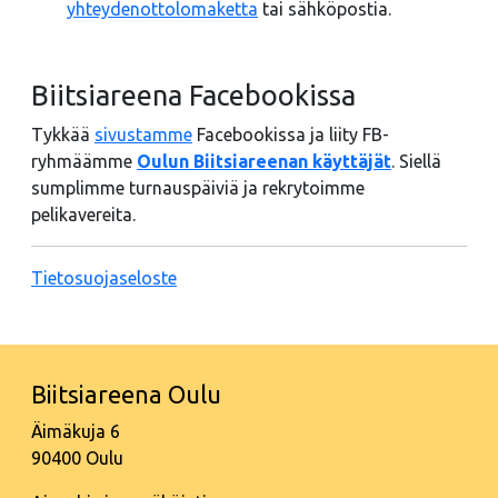
yhteydenottolomaketta
tai sähköpostia.
Biitsiareena Facebookissa
Tykkää
sivustamme
Facebookissa ja liity FB-
ryhmäämme
Oulun Biitsiareenan käyttäjät
. Siellä
sumplimme turnauspäiviä ja rekrytoimme
pelikavereita.
Tietosuojaseloste
Biitsiareena Oulu
Äimäkuja 6
90400 Oulu