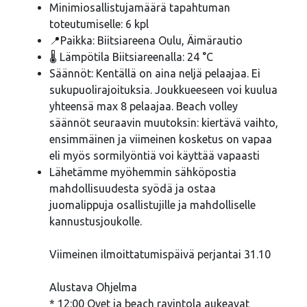
Minimiosallistujamäärä tapahtuman
toteutumiselle: 6 kpl
📍Paikka: Biitsiareena Oulu, Äimärautio
🌡️ Lämpötila Biitsiareenalla: 24 °C
Säännöt: Kentällä on aina neljä pelaajaa. Ei
sukupuolirajoituksia. Joukkueeseen voi kuulua
yhteensä max 8 pelaajaa. Beach volley
säännöt seuraavin muutoksin: kiertävä vaihto,
ensimmäinen ja viimeinen kosketus on vapaa
eli myös sormilyöntiä voi käyttää vapaasti
Lähetämme myöhemmin sähköpostia
mahdollisuudesta syödä ja ostaa
juomalippuja osallistujille ja mahdolliselle
kannustusjoukolle.
Viimeinen ilmoittatumispäivä perjantai 31.10
Alustava Ohjelma
* 12:00 Ovet ja beach ravintola aukeavat