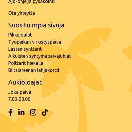
Ajo-ohje ja pysäköinti
Ota yhteyttä
Suosituimpia sivuja
Pikkujoulut
Työpaikan virkistyspäivä
Lasten synttärit
Aikuisten syntymäpäiväjuhlat
Polttarit hiekalla
Biitsiareenan lahjakortti
Aukioloajat
Joka päivä
7.00-23.00