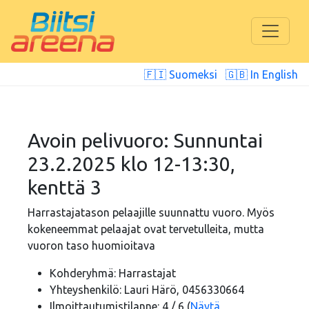
🇫🇮 Suomeksi
🇬🇧 In English
Avoin pelivuoro: Sunnuntai
23.2.2025 klo 12-13:30,
kenttä 3
Harrastajatason pelaajille suunnattu vuoro. Myös
kokeneemmat pelaajat ovat tervetulleita, mutta
vuoron taso huomioitava
Kohderyhmä: Harrastajat
Yhteyshenkilö: Lauri Härö, 0456330664
Ilmoittautumistilanne: 4 / 6 (
Näytä