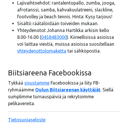
Lajivaihtoehdot: rantalentopallo, zumba, jooga,
afrotanssi, samba, kahvakuulatreeni, slackline,
footvolley ja beach tennis. Hinta: Kysy tarjous!
Sisältö räätälöidään toiveiden mukaan.
Yhteydenotot Johanna Hartikka arkisin kello
8.00-16.00 (
0458483000
). Kiireellisissä asioissa
voi laittaa viestiä, muissa asioissa suositellaan
yhteydenottolomaketta
tai sähköpostia.
Biitsiareena Facebookissa
Tykkää
sivustamme
Facebookissa ja liity FB-
ryhmäämme
Oulun Biitsiareenan käyttäjät
. Siellä
sumplimme turnauspäiviä ja rekrytoimme
pelikavereita.
Tietosuojaseloste