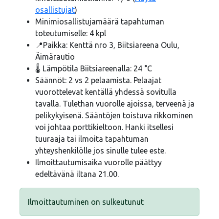
osallistujat
)
Minimiosallistujamäärä tapahtuman
toteutumiselle: 4 kpl
📍Paikka: Kenttä nro 3, Biitsiareena Oulu,
Äimärautio
🌡️ Lämpötila Biitsiareenalla: 24 °C
Säännöt: 2 vs 2 pelaamista. Pelaajat
vuorottelevat kentällä yhdessä sovitulla
tavalla. Tulethan vuorolle ajoissa, terveenä ja
pelikykyisenä. Sääntöjen toistuva rikkominen
voi johtaa porttikieltoon. Hanki itsellesi
tuuraaja tai ilmoita tapahtuman
yhteyshenkilölle jos sinulle tulee este.
Ilmoittautumisaika vuorolle päättyy
edeltävänä iltana 21.00.
Ilmoittautuminen on sulkeutunut