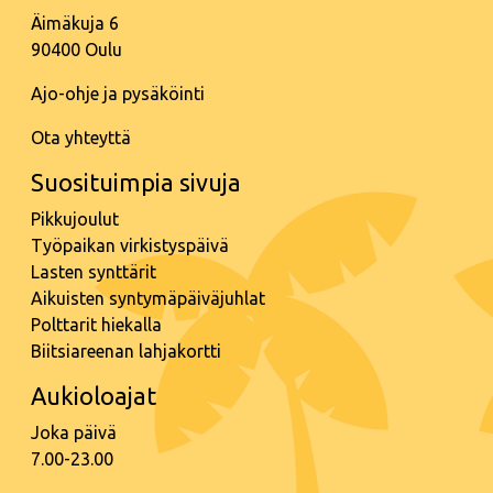
Äimäkuja 6
90400 Oulu
Ajo-ohje ja pysäköinti
Ota yhteyttä
Suosituimpia sivuja
Pikkujoulut
Työpaikan virkistyspäivä
Lasten synttärit
Aikuisten syntymäpäiväjuhlat
Polttarit hiekalla
Biitsiareenan lahjakortti
Aukioloajat
Joka päivä
7.00-23.00