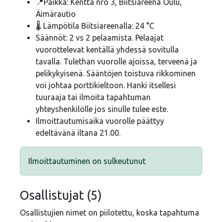
📍Paikka: Kenttä nro 3, Biitsiareena Oulu,
Äimärautio
🌡️ Lämpötila Biitsiareenalla: 24 °C
Säännöt: 2 vs 2 pelaamista. Pelaajat
vuorottelevat kentällä yhdessä sovitulla
tavalla. Tulethan vuorolle ajoissa, terveenä ja
pelikykyisenä. Sääntöjen toistuva rikkominen
voi johtaa porttikieltoon. Hanki itsellesi
tuuraaja tai ilmoita tapahtuman
yhteyshenkilölle jos sinulle tulee este.
Ilmoittautumisaika vuorolle päättyy
edeltävänä iltana 21.00.
Ilmoittautuminen on sulkeutunut
Osallistujat (5)
Osallistujien nimet on piilotettu, koska tapahtuma