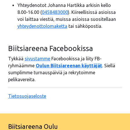
Yhteydenotot Johanna Hartikka arkisin kello
8.00-16.00 (
0458483000
). Kiireellisissä asioissa
voi laittaa viestiä, muissa asioissa suositellaan
yhteydenottolomaketta
tai sähköpostia.
Biitsiareena Facebookissa
Tykkää
sivustamme
Facebookissa ja liity FB-
ryhmäämme
Oulun Biitsiareenan käyttäjät
. Siellä
sumplimme turnauspäiviä ja rekrytoimme
pelikavereita.
Tietosuojaseloste
Biitsiareena Oulu