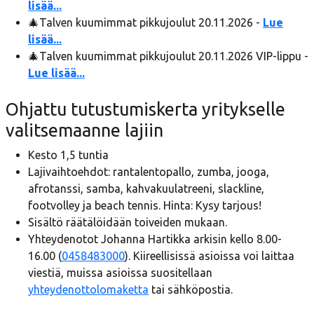
lisää...
🎄Talven kuumimmat pikkujoulut 20.11.2026 -
Lue
lisää...
🎄Talven kuumimmat pikkujoulut 20.11.2026 VIP-lippu -
Lue lisää...
Ohjattu tutustumiskerta yritykselle
valitsemaanne lajiin
Kesto 1,5 tuntia
Lajivaihtoehdot: rantalentopallo, zumba, jooga,
afrotanssi, samba, kahvakuulatreeni, slackline,
footvolley ja beach tennis. Hinta: Kysy tarjous!
Sisältö räätälöidään toiveiden mukaan.
Yhteydenotot Johanna Hartikka arkisin kello 8.00-
16.00 (
0458483000
). Kiireellisissä asioissa voi laittaa
viestiä, muissa asioissa suositellaan
yhteydenottolomaketta
tai sähköpostia.