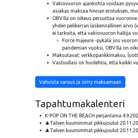
Vakiovuoron ajankohta voidaan pysyvästi
asiakas maksaa hinnan erotuksen, mutt
OBV:llä on oikeus peruuttaa vuoronne
yhden pelikerran laskennallinen arvo 
ei tarkoita, että vakiovuoron haltija v
Force majeure -pykälä: jos vuoro
pandemian vuoksi, OBV:llä on oike
Maksutavat: verkkopankkimaksu, luott
Vastuullasi on huolehtia, että kaikki 
Vahvista varaus ja siirry maksamaan
Tapahtumakalenteri
K-POP ON THE BEACH perjantaina 4.9.20
🎄Talven kuumimmat pikkujoulut 20.11.2
🎄Talven kuumimmat pikkujoulut 20.11.20