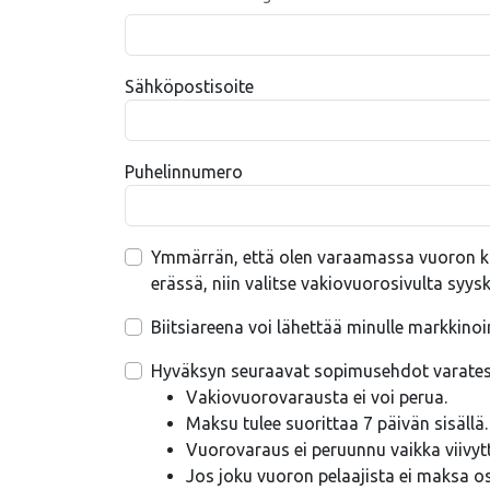
Sähköpostisoite
Puhelinnumero
Ymmärrän, että olen varaamassa vuoron k
erässä, niin valitse vakiovuorosivulta syysk
Biitsiareena voi lähettää minulle markkin
Hyväksyn seuraavat sopimusehdot varate
Vakiovuorovarausta ei voi perua.
Maksu tulee suorittaa 7 päivän sisäll
Vuorovaraus ei peruunnu vaikka viivyt
Jos joku vuoron pelaajista ei maksa o