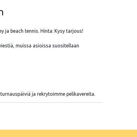
n
y ja beach tennis. Hinta: Kysy tarjous!
a viestiä, muissa asioissa suositellaan
 turnauspäiviä ja rekrytoimme pelikavereita.