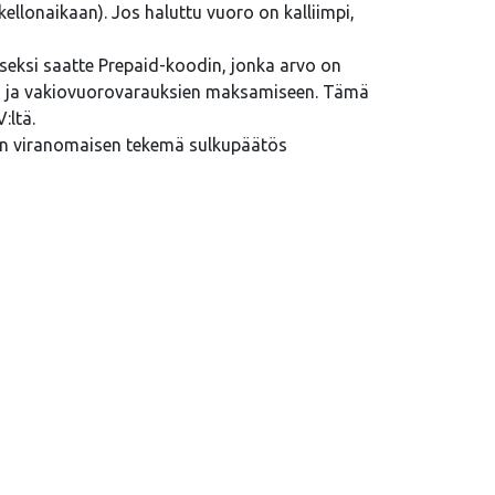
kellonaikaan). Jos haluttu vuoro on kalliimpi,
eksi saatte Prepaid-koodin, jonka arvo on
rto- ja vakiovuorovarauksien maksamiseen. Tämä
:ltä.
ten viranomaisen tekemä sulkupäätös