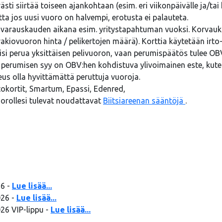
 siirtää toiseen ajankohtaan (esim. eri viikonpäivälle ja/tai 
a jos uusi vuoro on halvempi, erotusta ei palauteta.
 varauskauden aikana esim. yritystapahtuman vuoksi. Korvauks
(vakiovuoron hinta / pelikertojen määrä). Korttia käytetään i
oisi perua yksittäisen pelivuoron, vaan perumispäätös tulee OBV
n perumisen syy on OBV:hen kohdistuva ylivoimainen este, ku
us olla hyvittämättä peruttuja vuoroja.
okortit, Smartum, Epassi, Edenred,
vuorollesi tulevat noudattavat
Biitsiareenan sääntöjä
.
26 -
Lue lisää...
026 -
Lue lisää...
26 VIP-lippu -
Lue lisää...