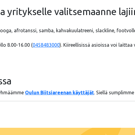
 yritykselle valitsemaanne lajii
ooga, afrotanssi, samba, kahvakuulatreeni, slackline, footvolle
lo 8.00-16.00 (
0458483000
). Kiireellisissä asioissa voi laitta
ssa
B-ryhmäämme
Oulun Biitsiareenan käyttäjät
. Siellä sumplimme