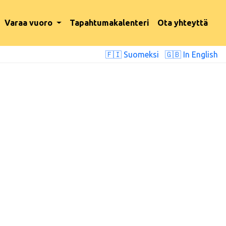
Varaa vuoro
Tapahtumakalenteri
Ota yhteyttä
🇫🇮 Suomeksi
🇬🇧 In English