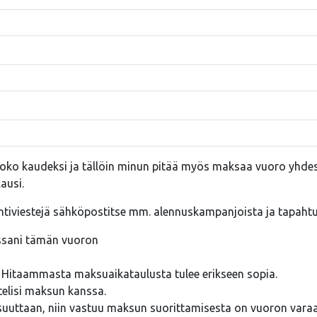
oko kaudeksi ja tällöin minun pitää myös maksaa vuoro yhde
ausi.
ointiviestejä sähköpostitse mm. alennuskampanjoista ja tapaht
ssani tämän vuoron
ä. Hitaammasta maksuaikataulusta tulee erikseen sopia.
telisi maksun kanssa.
suuttaan, niin vastuu maksun suorittamisesta on vuoron varaaj