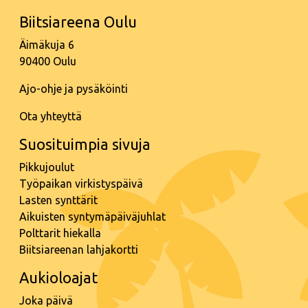
Biitsiareena Oulu
Äimäkuja 6
90400 Oulu
Ajo-ohje ja pysäköinti
Ota yhteyttä
Suosituimpia sivuja
Pikkujoulut
Työpaikan virkistyspäivä
Lasten synttärit
Aikuisten syntymäpäiväjuhlat
Polttarit hiekalla
Biitsiareenan lahjakortti
Aukioloajat
Joka päivä