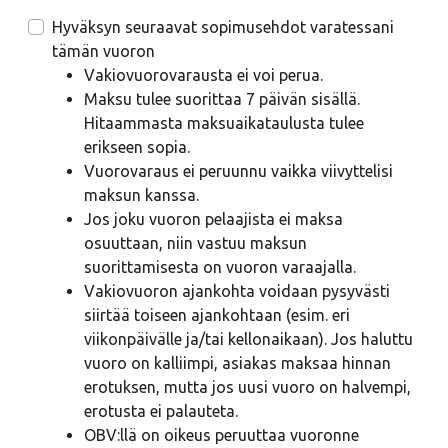
Hyväksyn seuraavat sopimusehdot varatessani
tämän vuoron
Vakiovuorovarausta ei voi perua.
Maksu tulee suorittaa 7 päivän sisällä.
Hitaammasta maksuaikataulusta tulee
erikseen sopia.
Vuorovaraus ei peruunnu vaikka viivyttelisi
maksun kanssa.
Jos joku vuoron pelaajista ei maksa
osuuttaan, niin vastuu maksun
suorittamisesta on vuoron varaajalla.
Vakiovuoron ajankohta voidaan pysyvästi
siirtää toiseen ajankohtaan (esim. eri
viikonpäivälle ja/tai kellonaikaan). Jos haluttu
vuoro on kalliimpi, asiakas maksaa hinnan
erotuksen, mutta jos uusi vuoro on halvempi,
erotusta ei palauteta.
OBV:llä on oikeus peruuttaa vuoronne