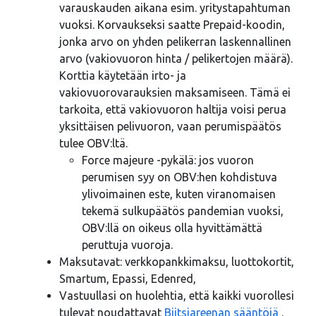
varauskauden aikana esim. yritystapahtuman
vuoksi. Korvaukseksi saatte Prepaid-koodin,
jonka arvo on yhden pelikerran laskennallinen
arvo (vakiovuoron hinta / pelikertojen määrä).
Korttia käytetään irto- ja
vakiovuorovarauksien maksamiseen. Tämä ei
tarkoita, että vakiovuoron haltija voisi perua
yksittäisen pelivuoron, vaan perumispäätös
tulee OBV:ltä.
Force majeure -pykälä: jos vuoron
perumisen syy on OBV:hen kohdistuva
ylivoimainen este, kuten viranomaisen
tekemä sulkupäätös pandemian vuoksi,
OBV:llä on oikeus olla hyvittämättä
peruttuja vuoroja.
Maksutavat: verkkopankkimaksu, luottokortit,
Smartum, Epassi, Edenred,
Vastuullasi on huolehtia, että kaikki vuorollesi
tulevat noudattavat
Biitsiareenan sääntöjä
.