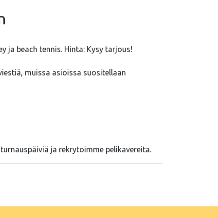
n
y ja beach tennis. Hinta: Kysy tarjous!
a viestiä, muissa asioissa suositellaan
 turnauspäiviä ja rekrytoimme pelikavereita.