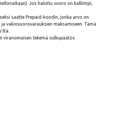
kellonaikaan). Jos haluttu vuoro on kalliimpi,
eksi saatte Prepaid-koodin, jonka arvo on
rto- ja vakiovuorovarauksien maksamiseen. Tämä
:ltä.
ten viranomaisen tekemä sulkupäätös