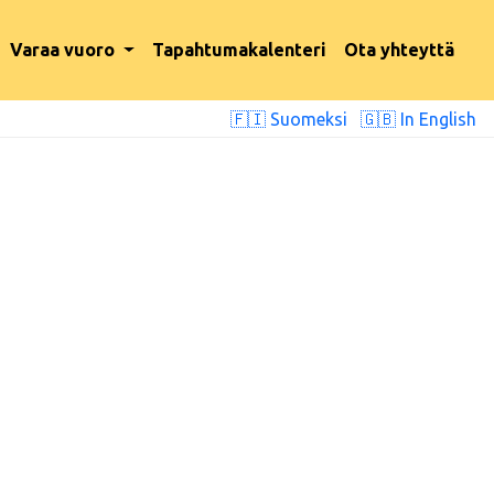
Varaa vuoro
Tapahtumakalenteri
Ota yhteyttä
🇫🇮 Suomeksi
🇬🇧 In English