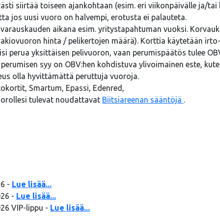
 siirtää toiseen ajankohtaan (esim. eri viikonpäivälle ja/tai 
a jos uusi vuoro on halvempi, erotusta ei palauteta.
 varauskauden aikana esim. yritystapahtuman vuoksi. Korvauks
(vakiovuoron hinta / pelikertojen määrä). Korttia käytetään i
oisi perua yksittäisen pelivuoron, vaan perumispäätös tulee OBV
n perumisen syy on OBV:hen kohdistuva ylivoimainen este, ku
us olla hyvittämättä peruttuja vuoroja.
okortit, Smartum, Epassi, Edenred,
vuorollesi tulevat noudattavat
Biitsiareenan sääntöjä
.
26 -
Lue lisää...
026 -
Lue lisää...
26 VIP-lippu -
Lue lisää...