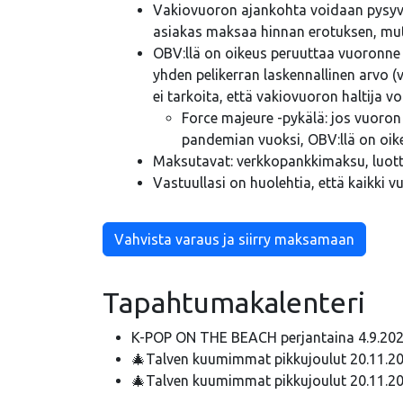
Vakiovuoron ajankohta voidaan pysyvästi
asiakas maksaa hinnan erotuksen, mutt
OBV:llä on oikeus peruuttaa vuoronne
yhden pelikerran laskennallinen arvo 
ei tarkoita, että vakiovuoron haltija v
Force majeure -pykälä: jos vuoro
pandemian vuoksi, OBV:llä on oike
Maksutavat: verkkopankkimaksu, luott
Vastuullasi on huolehtia, että kaikki 
Vahvista varaus ja siirry maksamaan
Tapahtumakalenteri
K-POP ON THE BEACH perjantaina 4.9.20
🎄Talven kuumimmat pikkujoulut 20.11.2
🎄Talven kuumimmat pikkujoulut 20.11.20