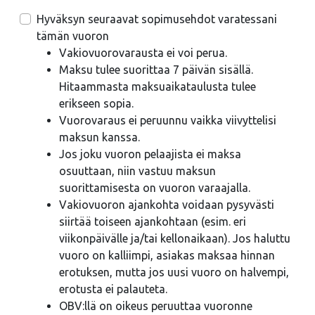
Hyväksyn seuraavat sopimusehdot varatessani
tämän vuoron
Vakiovuorovarausta ei voi perua.
Maksu tulee suorittaa 7 päivän sisällä.
Hitaammasta maksuaikataulusta tulee
erikseen sopia.
Vuorovaraus ei peruunnu vaikka viivyttelisi
maksun kanssa.
Jos joku vuoron pelaajista ei maksa
osuuttaan, niin vastuu maksun
suorittamisesta on vuoron varaajalla.
Vakiovuoron ajankohta voidaan pysyvästi
siirtää toiseen ajankohtaan (esim. eri
viikonpäivälle ja/tai kellonaikaan). Jos haluttu
vuoro on kalliimpi, asiakas maksaa hinnan
erotuksen, mutta jos uusi vuoro on halvempi,
erotusta ei palauteta.
OBV:llä on oikeus peruuttaa vuoronne