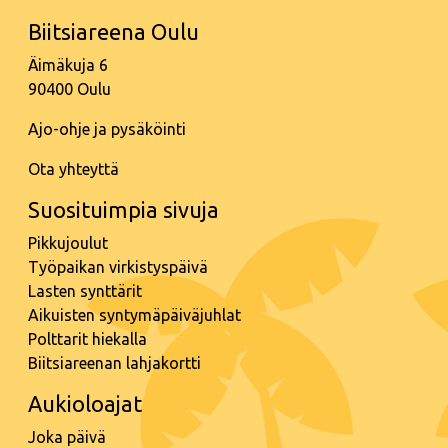
Biitsiareena Oulu
Äimäkuja 6
90400 Oulu
Ajo-ohje ja pysäköinti
Ota yhteyttä
Suosituimpia sivuja
Pikkujoulut
Työpaikan virkistyspäivä
Lasten synttärit
Aikuisten syntymäpäiväjuhlat
Polttarit hiekalla
Biitsiareenan lahjakortti
Aukioloajat
Joka päivä