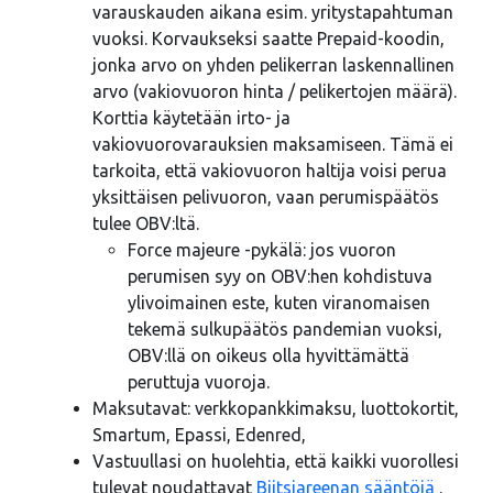
varauskauden aikana esim. yritystapahtuman
vuoksi. Korvaukseksi saatte Prepaid-koodin,
jonka arvo on yhden pelikerran laskennallinen
arvo (vakiovuoron hinta / pelikertojen määrä).
Korttia käytetään irto- ja
vakiovuorovarauksien maksamiseen. Tämä ei
tarkoita, että vakiovuoron haltija voisi perua
yksittäisen pelivuoron, vaan perumispäätös
tulee OBV:ltä.
Force majeure -pykälä: jos vuoron
perumisen syy on OBV:hen kohdistuva
ylivoimainen este, kuten viranomaisen
tekemä sulkupäätös pandemian vuoksi,
OBV:llä on oikeus olla hyvittämättä
peruttuja vuoroja.
Maksutavat: verkkopankkimaksu, luottokortit,
Smartum, Epassi, Edenred,
Vastuullasi on huolehtia, että kaikki vuorollesi
tulevat noudattavat
Biitsiareenan sääntöjä
.