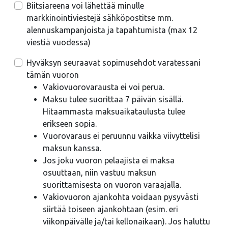
Biitsiareena voi lähettää minulle
markkinointiviestejä sähköpostitse mm.
alennuskampanjoista ja tapahtumista (max 12
viestiä vuodessa)
Hyväksyn seuraavat sopimusehdot varatessani
tämän vuoron
Vakiovuorovarausta ei voi perua.
Maksu tulee suorittaa 7 päivän sisällä.
Hitaammasta maksuaikataulusta tulee
erikseen sopia.
Vuorovaraus ei peruunnu vaikka viivyttelisi
maksun kanssa.
Jos joku vuoron pelaajista ei maksa
osuuttaan, niin vastuu maksun
suorittamisesta on vuoron varaajalla.
Vakiovuoron ajankohta voidaan pysyvästi
siirtää toiseen ajankohtaan (esim. eri
viikonpäivälle ja/tai kellonaikaan). Jos haluttu