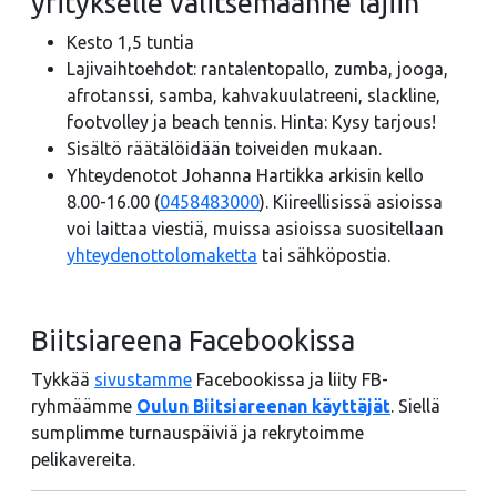
yritykselle valitsemaanne lajiin
Kesto 1,5 tuntia
Lajivaihtoehdot: rantalentopallo, zumba, jooga,
afrotanssi, samba, kahvakuulatreeni, slackline,
footvolley ja beach tennis. Hinta: Kysy tarjous!
Sisältö räätälöidään toiveiden mukaan.
Yhteydenotot Johanna Hartikka arkisin kello
8.00-16.00 (
0458483000
). Kiireellisissä asioissa
voi laittaa viestiä, muissa asioissa suositellaan
yhteydenottolomaketta
tai sähköpostia.
Biitsiareena Facebookissa
Tykkää
sivustamme
Facebookissa ja liity FB-
ryhmäämme
Oulun Biitsiareenan käyttäjät
. Siellä
sumplimme turnauspäiviä ja rekrytoimme
pelikavereita.