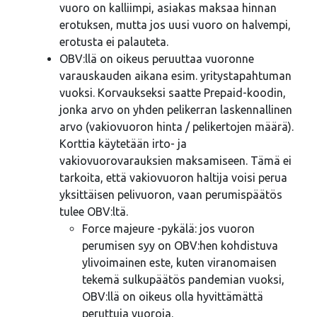
vuoro on kalliimpi, asiakas maksaa hinnan
erotuksen, mutta jos uusi vuoro on halvempi,
erotusta ei palauteta.
OBV:llä on oikeus peruuttaa vuoronne
varauskauden aikana esim. yritystapahtuman
vuoksi. Korvaukseksi saatte Prepaid-koodin,
jonka arvo on yhden pelikerran laskennallinen
arvo (vakiovuoron hinta / pelikertojen määrä).
Korttia käytetään irto- ja
vakiovuorovarauksien maksamiseen. Tämä ei
tarkoita, että vakiovuoron haltija voisi perua
yksittäisen pelivuoron, vaan perumispäätös
tulee OBV:ltä.
Force majeure -pykälä: jos vuoron
perumisen syy on OBV:hen kohdistuva
ylivoimainen este, kuten viranomaisen
tekemä sulkupäätös pandemian vuoksi,
OBV:llä on oikeus olla hyvittämättä
peruttuja vuoroja.