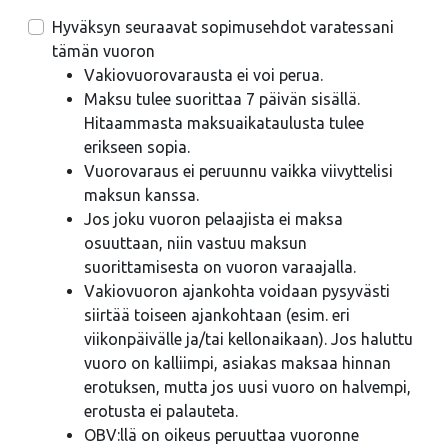
Hyväksyn seuraavat sopimusehdot varatessani
tämän vuoron
Vakiovuorovarausta ei voi perua.
Maksu tulee suorittaa 7 päivän sisällä.
Hitaammasta maksuaikataulusta tulee
erikseen sopia.
Vuorovaraus ei peruunnu vaikka viivyttelisi
maksun kanssa.
Jos joku vuoron pelaajista ei maksa
osuuttaan, niin vastuu maksun
suorittamisesta on vuoron varaajalla.
Vakiovuoron ajankohta voidaan pysyvästi
siirtää toiseen ajankohtaan (esim. eri
viikonpäivälle ja/tai kellonaikaan). Jos haluttu
vuoro on kalliimpi, asiakas maksaa hinnan
erotuksen, mutta jos uusi vuoro on halvempi,
erotusta ei palauteta.
OBV:llä on oikeus peruuttaa vuoronne