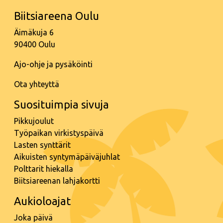
Biitsiareena Oulu
Äimäkuja 6
90400 Oulu
Ajo-ohje ja pysäköinti
Ota yhteyttä
Suosituimpia sivuja
Pikkujoulut
Työpaikan virkistyspäivä
Lasten synttärit
Aikuisten syntymäpäiväjuhlat
Polttarit hiekalla
Biitsiareenan lahjakortti
Aukioloajat
Joka päivä