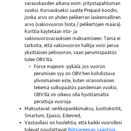
varauskauden aikana esim. yritystapahtuman
vuoksi. Korvaukseksi saatte Prepaid-koodin,
jonka arvo on yhden pelikerran laskennallinen
arvo (vakiovuoron hinta / pelikertojen määrä).
Korttia käytetään irto- ja
vakiovuorovarauksien maksamiseen. Tämä ei
tarkoita, että vakiovuoron haltija voisi perua
yksittäisen pelivuoron, vaan perumispäätös
tulee OBV:ltä.
Force majeure -pykälä: jos vuoron
perumisen syy on OBV:hen kohdistuva
ylivoimainen este, kuten viranomaisen
tekemä sulkupäätös pandemian vuoksi,
OBV:llä on oikeus olla hyvittämättä
peruttuja vuoroja.
Maksutavat: verkkopankkimaksu, luottokortit,
Smartum, Epassi, Edenred,
Vastuullasi on huolehtia, että kaikki vuorollesi
tulevat noudattavat
Biitsiareenan sääntöjä
.