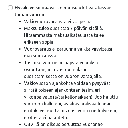
Hyväksyn seuraavat sopimusehdot varatessani
tämän vuoron
Vakiovuorovarausta ei voi perua.
Maksu tulee suorittaa 7 päivän sisällä.
Hitaammasta maksuaikataulusta tulee
erikseen sopia.
Vuorovaraus ei peruunnu vaikka viivyttelisi
maksun kanssa.
Jos joku vuoron pelaajista ei maksa
osuuttaan, niin vastuu maksun
suorittamisesta on vuoron varaajalla.
Vakiovuoron ajankohta voidaan pysyvästi
siirtää toiseen ajankohtaan (esim. eri
viikonpäivälle ja/tai kellonaikaan). Jos haluttu
vuoro on kalliimpi, asiakas maksaa hinnan
erotuksen, mutta jos uusi vuoro on halvempi,
erotusta ei palauteta.
OBV:llä on oikeus peruuttaa vuoronne