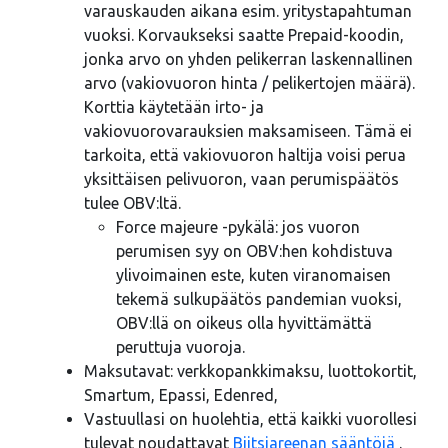
varauskauden aikana esim. yritystapahtuman
vuoksi. Korvaukseksi saatte Prepaid-koodin,
jonka arvo on yhden pelikerran laskennallinen
arvo (vakiovuoron hinta / pelikertojen määrä).
Korttia käytetään irto- ja
vakiovuorovarauksien maksamiseen. Tämä ei
tarkoita, että vakiovuoron haltija voisi perua
yksittäisen pelivuoron, vaan perumispäätös
tulee OBV:ltä.
Force majeure -pykälä: jos vuoron
perumisen syy on OBV:hen kohdistuva
ylivoimainen este, kuten viranomaisen
tekemä sulkupäätös pandemian vuoksi,
OBV:llä on oikeus olla hyvittämättä
peruttuja vuoroja.
Maksutavat: verkkopankkimaksu, luottokortit,
Smartum, Epassi, Edenred,
Vastuullasi on huolehtia, että kaikki vuorollesi
tulevat noudattavat
Biitsiareenan sääntöjä
.