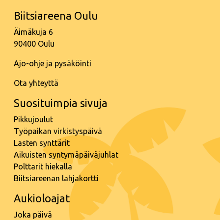
Biitsiareena Oulu
Äimäkuja 6
90400 Oulu
Ajo-ohje ja pysäköinti
Ota yhteyttä
Suosituimpia sivuja
Pikkujoulut
Työpaikan virkistyspäivä
Lasten synttärit
Aikuisten syntymäpäiväjuhlat
Polttarit hiekalla
Biitsiareenan lahjakortti
Aukioloajat
Joka päivä