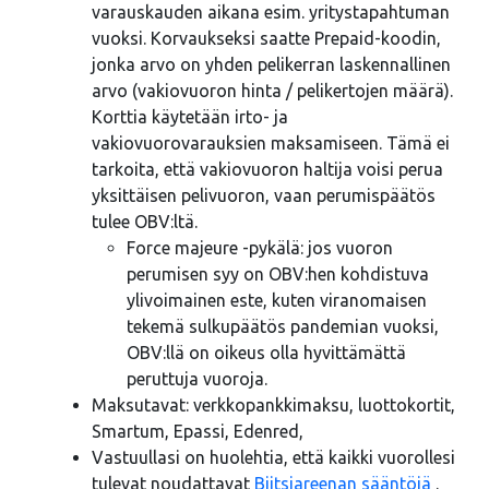
varauskauden aikana esim. yritystapahtuman
vuoksi. Korvaukseksi saatte Prepaid-koodin,
jonka arvo on yhden pelikerran laskennallinen
arvo (vakiovuoron hinta / pelikertojen määrä).
Korttia käytetään irto- ja
vakiovuorovarauksien maksamiseen. Tämä ei
tarkoita, että vakiovuoron haltija voisi perua
yksittäisen pelivuoron, vaan perumispäätös
tulee OBV:ltä.
Force majeure -pykälä: jos vuoron
perumisen syy on OBV:hen kohdistuva
ylivoimainen este, kuten viranomaisen
tekemä sulkupäätös pandemian vuoksi,
OBV:llä on oikeus olla hyvittämättä
peruttuja vuoroja.
Maksutavat: verkkopankkimaksu, luottokortit,
Smartum, Epassi, Edenred,
Vastuullasi on huolehtia, että kaikki vuorollesi
tulevat noudattavat
Biitsiareenan sääntöjä
.