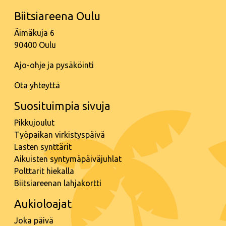
Biitsiareena Oulu
Äimäkuja 6
90400 Oulu
Ajo-ohje ja pysäköinti
Ota yhteyttä
Suosituimpia sivuja
Pikkujoulut
Työpaikan virkistyspäivä
Lasten synttärit
Aikuisten syntymäpäiväjuhlat
Polttarit hiekalla
Biitsiareenan lahjakortti
Aukioloajat
Joka päivä