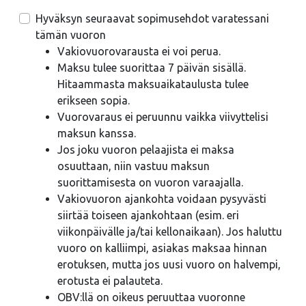
Hyväksyn seuraavat sopimusehdot varatessani
tämän vuoron
Vakiovuorovarausta ei voi perua.
Maksu tulee suorittaa 7 päivän sisällä.
Hitaammasta maksuaikataulusta tulee
erikseen sopia.
Vuorovaraus ei peruunnu vaikka viivyttelisi
maksun kanssa.
Jos joku vuoron pelaajista ei maksa
osuuttaan, niin vastuu maksun
suorittamisesta on vuoron varaajalla.
Vakiovuoron ajankohta voidaan pysyvästi
siirtää toiseen ajankohtaan (esim. eri
viikonpäivälle ja/tai kellonaikaan). Jos haluttu
vuoro on kalliimpi, asiakas maksaa hinnan
erotuksen, mutta jos uusi vuoro on halvempi,
erotusta ei palauteta.
OBV:llä on oikeus peruuttaa vuoronne