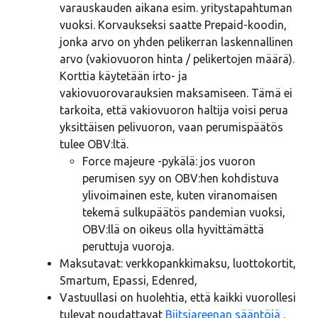
varauskauden aikana esim. yritystapahtuman
vuoksi. Korvaukseksi saatte Prepaid-koodin,
jonka arvo on yhden pelikerran laskennallinen
arvo (vakiovuoron hinta / pelikertojen määrä).
Korttia käytetään irto- ja
vakiovuorovarauksien maksamiseen. Tämä ei
tarkoita, että vakiovuoron haltija voisi perua
yksittäisen pelivuoron, vaan perumispäätös
tulee OBV:ltä.
Force majeure -pykälä: jos vuoron
perumisen syy on OBV:hen kohdistuva
ylivoimainen este, kuten viranomaisen
tekemä sulkupäätös pandemian vuoksi,
OBV:llä on oikeus olla hyvittämättä
peruttuja vuoroja.
Maksutavat: verkkopankkimaksu, luottokortit,
Smartum, Epassi, Edenred,
Vastuullasi on huolehtia, että kaikki vuorollesi
tulevat noudattavat
Biitsiareenan sääntöjä
.