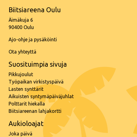
Biitsiareena Oulu
Äimäkuja 6
90400 Oulu
Ajo-ohje ja pysäköinti
Ota yhteyttä
Suosituimpia sivuja
Pikkujoulut
Työpaikan virkistyspäivä
Lasten synttärit
Aikuisten syntymäpäiväjuhlat
Polttarit hiekalla
Biitsiareenan lahjakortti
Aukioloajat
Joka päivä