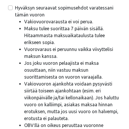
Hyväksyn seuraavat sopimusehdot varatessani
tämän vuoron
Vakiovuorovarausta ei voi perua.
Maksu tulee suorittaa 7 päivän sisällä.
Hitaammasta maksuaikataulusta tulee
erikseen sopia.
Vuorovaraus ei peruunnu vaikka viivyttelisi
maksun kanssa.
Jos joku vuoron pelaajista ei maksa
osuuttaan, niin vastuu maksun
suorittamisesta on vuoron varaajalla.
Vakiovuoron ajankohta voidaan pysyvästi
siirtää toiseen ajankohtaan (esim. eri
viikonpäivälle ja/tai kellonaikaan). Jos haluttu
vuoro on kalliimpi, asiakas maksaa hinnan
erotuksen, mutta jos uusi vuoro on halvempi,
erotusta ei palauteta.
OBV:llä on oikeus peruuttaa vuoronne